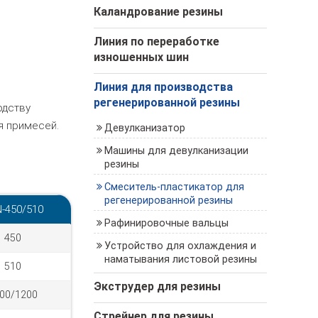
Каландрование резины
Линия по переработке
изношенных шин
Линия для производства
регенерированной резины
одству
я примесей.
Девулканизатор
Машины для девулканизации
резины
Смеситель-пластикатор для
регенерированной резины
-450/510
Рафинировочные вальцы
450
Устройство для охлаждения и
наматывания листовой резины
510
Экструдер для резины
00/1200
Стрейнер для резины