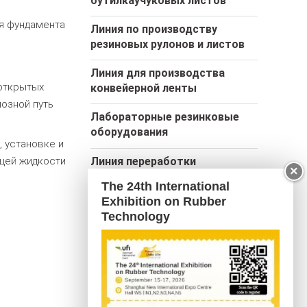
бутилкаучуковых листов
я фундамента
Линия по производству
резиновых рулонов и листов
Линия для производства
 открытых
конвейерной ленты
озной путь
Лабораторные резинковые
оборудования
 установке и
Линия переработки
ющей жидкости
×
автомобильной и
The 24th International
велосипедной шин
Exhibition on Rubber
Technology