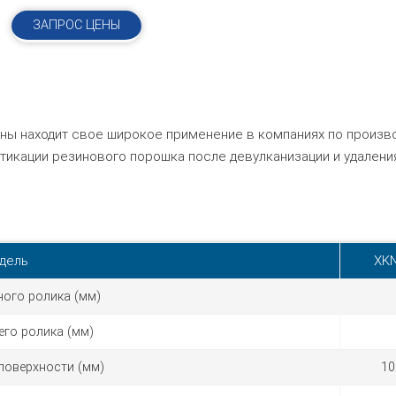
ЗАПРОС ЦЕНЫ
ны находит свое широкое применение в компаниях по произв
тикации резинового порошка после девулканизации и удалени
дель
XKN
ного ролика (мм)
его ролика (мм)
поверхности (мм)
10