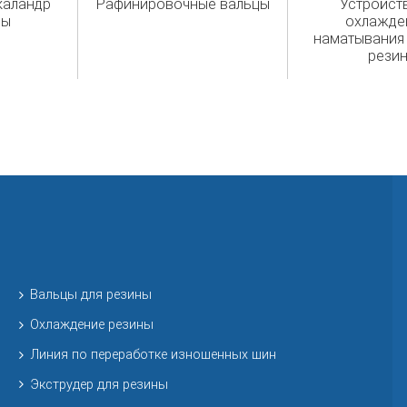
каландр
Рафинировочные вальцы
Устройст
ны
охлажде
наматывания
рези
Вальцы для резины
Охлаждение резины
Линия по переработке изношенных шин
Экструдер для резины