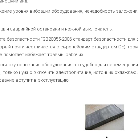
внешний вид.
ение уровня вибрации оборудования, ненадобность заложени
 для авариийной остановки и ножной выключатель.
та безопастности “GB20055-2006 стандарт безопастности для
рый почти неотличается с европейским стандартом CE), тром
е помогает избежает травмы рабочих.
сверху основания оборудования что удобно для перемещении,
ы, только нужно включить электропитание, источник охлажда
ование вступит в эксплуатацию.