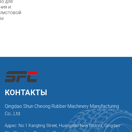
во для
ния и
 листовой
ны
КОНТАКТЫ
Qingdao Shun Cheong Rubber Machinery Manufacturing
Co., Ltd.
Адрес: No.1 Kangting Street, Huangdao New District, Qingdao