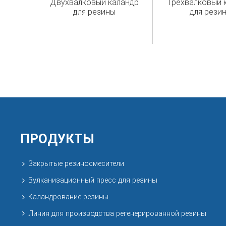
Двухвалковый каландр
Трехвалковый 
для резины
для рези
ПРОДУКТЫ
Закрытые резиносмесители
Вулканизационный пресс для резины
Каландрование резины
Линия для производства регенерированной резины