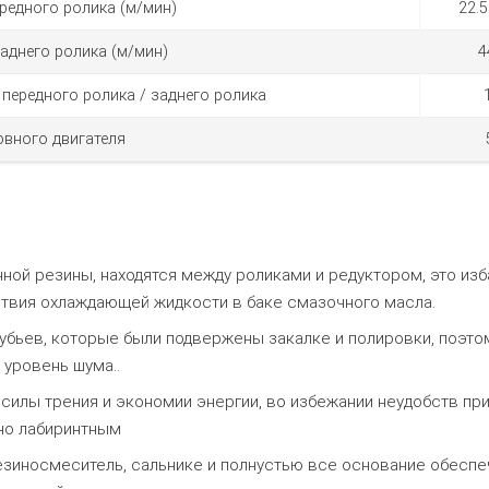
редного ролика (м/мин)
22.5
аднего ролика (м/мин)
4
передного ролика / заднего ролика
вного двигателя
ной резины, находятся между роликами и редуктором, это из
ствия охлаждающей жидкости в баке смазочного масла.
убьев, которые были подвержены закалке и полировки, поэто
 уровень шума..
силы трения и экономии энергии, во избежании неудобств пр
но лабиринтным
зиносмеситель, сальнике и полнустью все основание обеспе