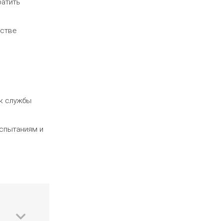
ратить
дстве
ок службы
испытаниям и