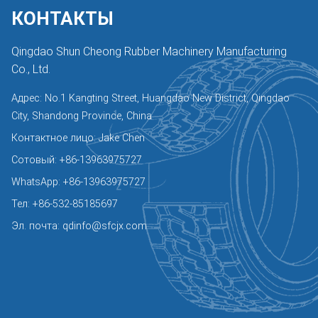
КОНТАКТЫ
Qingdao Shun Cheong Rubber Machinery Manufacturing
Co., Ltd.
Адрес: No.1 Kangting Street, Huangdao New District, Qingdao
City, Shandong Province, China
Контактное лицо: Jake Chen
Сотовый:
+86-13963975727
WhatsApp:
+86-13963975727
Тел:
+86-532-85185697
Эл. почта:
qdinfo@sfcjx.com