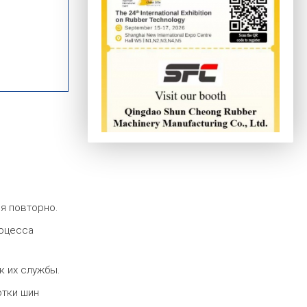
я повторно.
роцесса
к их службы.
отки шин