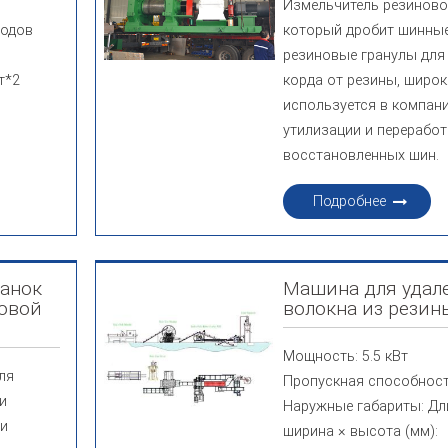
Измельчитель резиново
ходов
который дробит шинные
резиновые гранулы для
т*2
корда от резины, широ
используется в компан
утилизации и переработ
восстановленных шин.
Подробнее
танок
Машина для удал
новой
волокна из резин
Мощность: 5.5 кВт
ля
Пропускная способность
и
Наружные габариты: Дл
ии
ширина × высота (мм):