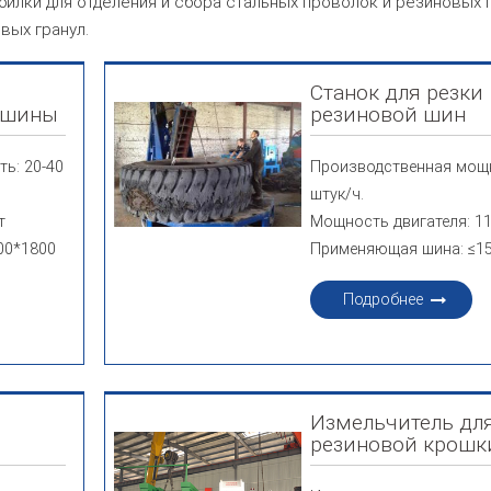
илки для отделения и сбора стальных проволок и резиновых
вых гранул.
я
Станок для резки
й шины
резиновой шин
ь: 20-40
Производственная мощн
штук/ч.
т
Мощность двигателя: 11
00*1800
Применяющая шина: ≤1
Подробнее
Измельчитель дл
резиновой крошк