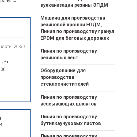
 гранул→
вулканизации резины ЭПДМ
Машина для производства
резиновой крошки ЕПДМ,
Линия по производству гранул
EPDM для беговых дорожек
ость: 20-50
Линия по производству
резиновых лент
 кВт
500
Оборудование для
производства
стеклоочистителей
Линия по производству
всасывающих шлангов
Линия по производству
я
бутилкаучуковых листов
и
Линия по производству