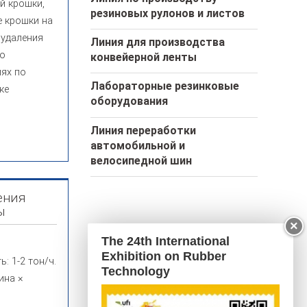
й крошки,
резиновых рулонов и листов
 крошки на
 удаления
Линия для производства
ко
конвейерной ленты
иях по
Лабораторные резинковые
ке
оборудования
Линия переработки
автомобильной и
велосипедной шин
ения
ы
×
The 24th International
Exhibition on Rubber
: 1-2 тон/ч.
Technology
ина ×