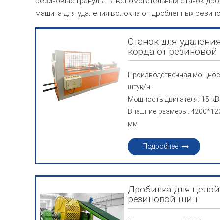
резиновые гранулы → вспомогательный станок дроб
машина для удаления волокна от дробленных резино
Станок для удалени
корда от резиново
Производственная мощност
штук/ч.
Мощность двигателя: 15 кВ
Внешние размеры: 4200*12
мм
Подробнее
Дробилка для целой
резиновой шин