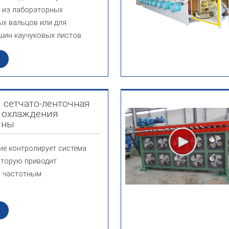
 из лабораторных
х вальцов или для
шин каучуковых листов.
 сетчато-ленточная
я охлаждения
ины
е контролирует система
оторую приводит
с частотным