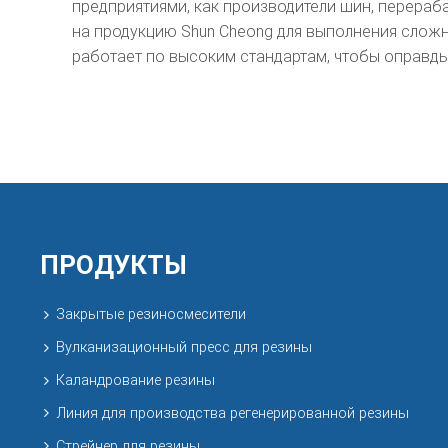
предприятиями, как производители шин, перераб
на продукцию Shun Cheong для выполнения сложн
работает по высоким стандартам, чтобы оправды
ПРОДУКТЫ
Закрытые резиносмесители
Вулканизационный пресс для резины
Каландрование резины
Линия для производства регенерированной резины
Стрейнер для резины