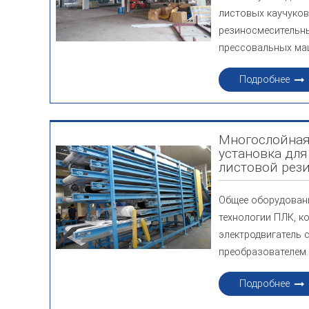
листовых каучуков
резиносмесительны
прессовальных ма
Подробнее
Многослойная
установка дл
листовой рез
Общее оборудовани
технологии ПЛК, к
электродвигатель 
преобразователем.
Подробнее