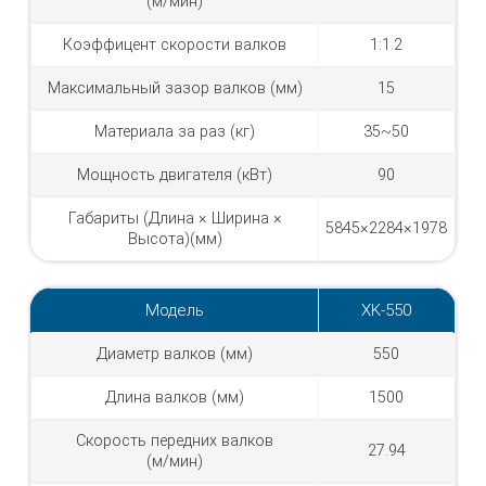
(м/мин)
Коэффицент скорости валков
1:1.2
Максимальный зазор валков (мм)
15
Материала за раз (кг)
35~50
Мощность двигателя (кВт)
90
Габариты (Длина × Ширина ×
5845×2284×1978
Высота)(мм)
Модель
XK-550
Диаметр валков (мм)
550
Длина валков (мм)
1500
Скорость передних валков
27.94
(м/мин)